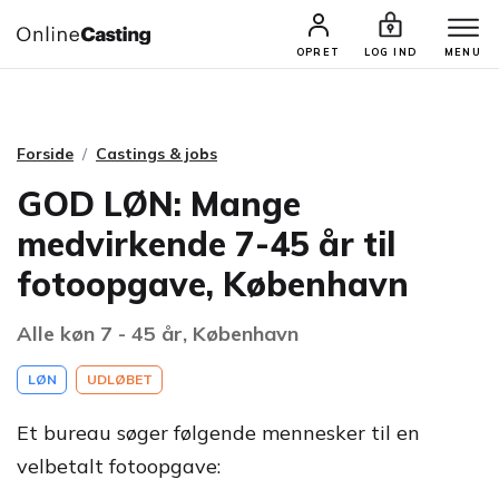
CASTINGS & JOBS
SØG PROFIL
OPRET
LOG IND
MENU
Forside
Castings & jobs
GOD LØN: Mange
medvirkende 7-45 år til
fotoopgave, København
Alle køn 7 - 45 år, København
LØN
UDLØBET
Et bureau søger følgende mennesker til en
velbetalt fotoopgave: