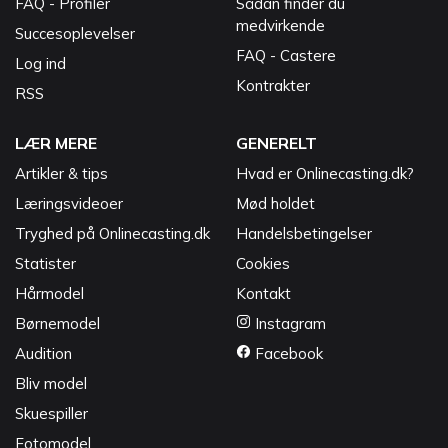
FAQ - Profiler
Sådan finder du
medvirkende
Succesoplevelser
FAQ - Castere
Log ind
Kontrakter
RSS
LÆR MERE
GENERELT
Artikler & tips
Hvad er Onlinecasting.dk?
Læringsvideoer
Mød holdet
Tryghed på Onlinecasting.dk
Handelsbetingelser
Statister
Cookies
Hårmodel
Kontakt
Børnemodel
Instagram
Audition
Facebook
Bliv model
Skuespiller
Fotomodel