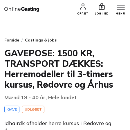
CASTINGS & JOBS
SØG PROFIL
OPRET
LOG IND
MENU
Forside
Castings & jobs
GAVEPOSE: 1500 KR,
TRANSPORT DÆKKES:
Herremodeller til 3-timers
kursus, Rødovre og Århus
Mænd 18 - 40 år, Hele landet
GAVE
UDLØBET
Idhairdk afholder herre kursus i Rødovre og