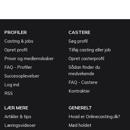
PROFILER
CASTERE
Casting & jobs
Søg profil
Opret profil
Tilføj casting eller job
Priser og medlemskaber
Opret casterprofil
FAQ - Profiler
Sådan finder du
medvirkende
Succesoplevelser
FAQ - Castere
Log ind
Kontrakter
RSS
LÆR MERE
GENERELT
Artikler & tips
Hvad er Onlinecasting.dk?
Læringsvideoer
Mød holdet