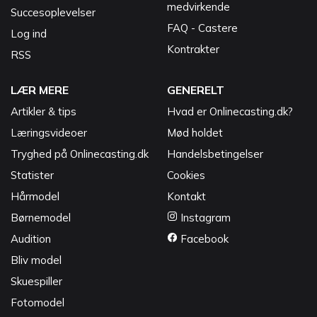
medvirkende
Succesoplevelser
FAQ - Castere
Log ind
Kontrakter
RSS
LÆR MERE
GENERELT
Artikler & tips
Hvad er Onlinecasting.dk?
Læringsvideoer
Mød holdet
Tryghed på Onlinecasting.dk
Handelsbetingelser
Statister
Cookies
Hårmodel
Kontakt
Børnemodel
Instagram
Audition
Facebook
Bliv model
Skuespiller
Fotomodel