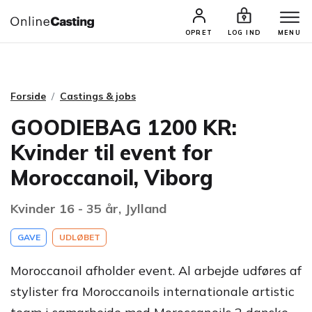
CASTINGS & JOBS
SØG PROFIL
OPRET
LOG IND
MENU
Forside
Castings & jobs
GOODIEBAG 1200 KR:
Kvinder til event for
Moroccanoil, Viborg
Kvinder 16 - 35 år, Jylland
GAVE
UDLØBET
Moroccanoil afholder event. Al arbejde udføres af
stylister fra Moroccanoils internationale artistic