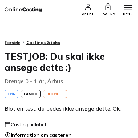
CASTINGS & JOBS
SØG PROFIL
OPRET
LOG IND
MENU
Forside
Castings & jobs
TESTJOB: Du skal ikke
ansøge dette :)
Drenge 0 - 1 år, Århus
LØN
FAMILIE
UDLØBET
Blot en test, du bedes ikke ansøge dette. Ok.
Casting udløbet
Information om casteren