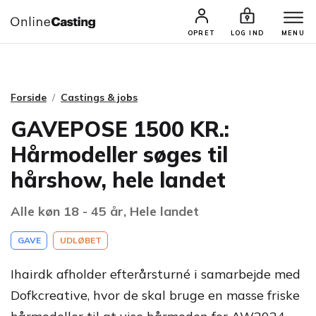
CASTINGS & JOBS
SØG PROFIL
OPRET
LOG IND
MENU
Forside
Castings & jobs
GAVEPOSE 1500 KR.:
Hårmodeller søges til
hårshow, hele landet
Alle køn 18 - 45 år, Hele landet
GAVE
UDLØBET
Ihairdk afholder efterårsturné i samarbejde med
Dofkcreative, hvor de skal bruge en masse friske