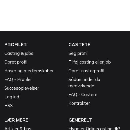
PROFILER
CASTERE
Casting & jobs
Søg profil
Opret profil
Tilføj casting eller job
Priser og medlemskaber
Opret casterprofil
FAQ - Profiler
Sådan finder du
medvirkende
Succesoplevelser
FAQ - Castere
Log ind
Kontrakter
RSS
LÆR MERE
GENERELT
Artikler & tips
Hvad er Onlinecasting.dk?