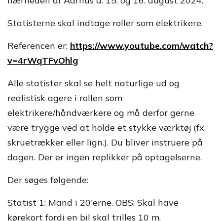
nærheden af Aarhus d. 15. og 16. august 2024.
Statisterne skal indtage roller som elektrikere.
Referencen er:
https://www.youtube.com/watch?
v=4rWqTFvOhlg
Alle statister skal se helt naturlige ud og
realistisk agere i rollen som
elektrikere/håndværkere og må derfor gerne
være trygge ved at holde et stykke værktøj (fx
skruetrækker eller lign.). Du bliver instruere på
dagen. Der er ingen replikker på optagelserne.
Der søges følgende:
Statist 1: Mand i 20'erne. OBS: Skal have
kørekort fordi en bil skal trilles 10 m.