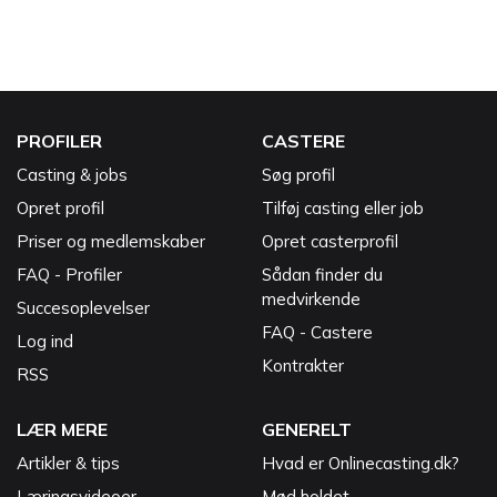
PROFILER
CASTERE
Casting & jobs
Søg profil
Opret profil
Tilføj casting eller job
Priser og medlemskaber
Opret casterprofil
FAQ - Profiler
Sådan finder du
medvirkende
Succesoplevelser
FAQ - Castere
Log ind
Kontrakter
RSS
LÆR MERE
GENERELT
Artikler & tips
Hvad er Onlinecasting.dk?
Læringsvideoer
Mød holdet