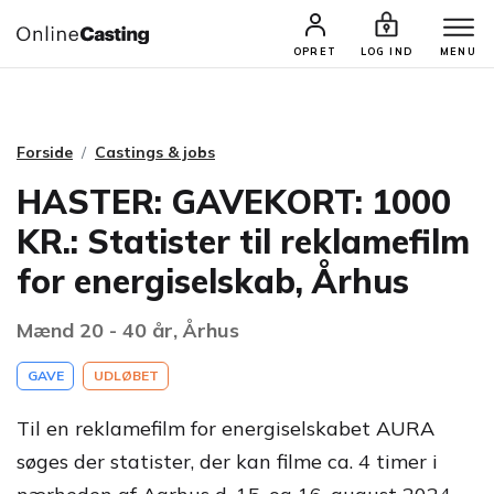
CASTINGS & JOBS
SØG PROFIL
OPRET
LOG IND
MENU
Forside
Castings & jobs
HASTER: GAVEKORT: 1000
KR.: Statister til reklamefilm
for energiselskab, Århus
Mænd 20 - 40 år, Århus
GAVE
UDLØBET
Til en reklamefilm for energiselskabet AURA
søges der statister, der kan filme ca. 4 timer i