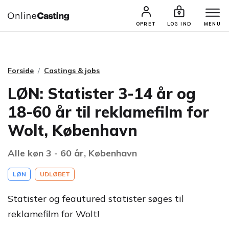
CASTINGS & JOBS
SØG PROFIL
OPRET
LOG IND
MENU
Forside
Castings & jobs
LØN: Statister 3-14 år og
18-60 år til reklamefilm for
Wolt, København
Alle køn 3 - 60 år, København
LØN
UDLØBET
Statister og feautured statister søges til
reklamefilm for Wolt!