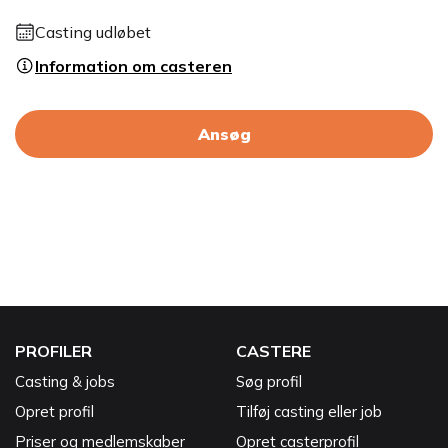
Casting udløbet
Information om casteren
Ansøg
PROFILER
CASTERE
Casting & jobs
Søg profil
Opret profil
Tilføj casting eller job
Priser og medlemskaber
Opret casterprofil