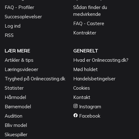
FAQ - Profiler
Sådan finder du
medvirkende
Succesoplevelser
FAQ - Castere
Log ind
Kontrakter
RSS
LÆR MERE
GENERELT
Artikler & tips
Hvad er Onlinecasting.dk?
Læringsvideoer
Mød holdet
Tryghed på Onlinecasting.dk
Handelsbetingelser
Statister
Cookies
Hårmodel
Kontakt
Børnemodel
Instagram
Audition
Facebook
Bliv model
Skuespiller