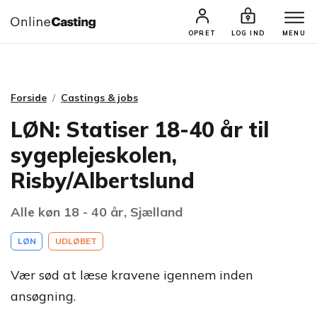
CASTINGS & JOBS
SØG PROFIL
OPRET
LOG IND
MENU
Forside
Castings & jobs
LØN: Statiser 18-40 år til
sygeplejeskolen,
Risby/Albertslund
Alle køn 18 - 40 år, Sjælland
LØN
UDLØBET
Vær sød at læse kravene igennem inden
ansøgning.