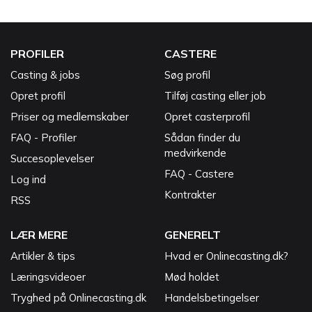
PROFILER
CASTERE
Casting & jobs
Søg profil
Opret profil
Tilføj casting eller job
Priser og medlemskaber
Opret casterprofil
FAQ - Profiler
Sådan finder du
medvirkende
Succesoplevelser
FAQ - Castere
Log ind
Kontrakter
RSS
LÆR MERE
GENERELT
Artikler & tips
Hvad er Onlinecasting.dk?
Læringsvideoer
Mød holdet
Tryghed på Onlinecasting.dk
Handelsbetingelser