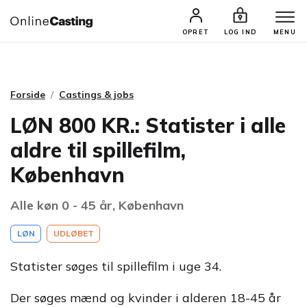
CASTINGS & JOBS
SØG PROFIL
OPRET
LOG IND
MENU
Forside
Castings & jobs
LØN 800 KR.: Statister i alle
aldre til spillefilm,
København
Alle køn 0 - 45 år, København
LØN
UDLØBET
Statister søges til spillefilm i uge 34.
Der søges mænd og kvinder i alderen 18-45 år