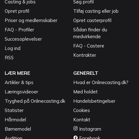
Casting & jobs
Søg profil
Opret profil
Tilføj casting eller job
Priser og medlemskaber
Opret casterprofil
FAQ - Profiler
Sådan finder du
medvirkende
Succesoplevelser
FAQ - Castere
Log ind
Kontrakter
RSS
LÆR MERE
GENERELT
Artikler & tips
Hvad er Onlinecasting.dk?
Læringsvideoer
Mød holdet
Tryghed på Onlinecasting.dk
Handelsbetingelser
Statister
Cookies
Hårmodel
Kontakt
Børnemodel
Instagram
Audition
Facebook