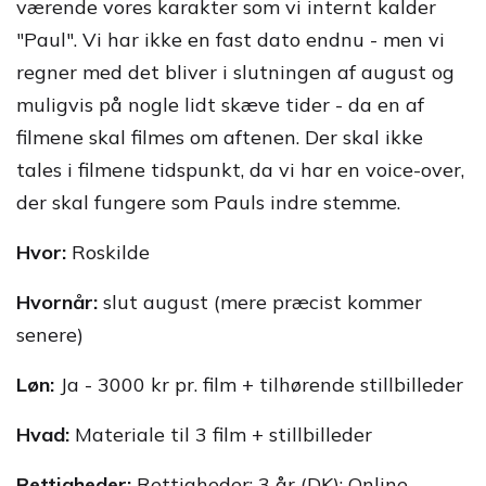
værende vores karakter som vi internt kalder
"Paul". Vi har ikke en fast dato endnu - men vi
regner med det bliver i slutningen af august og
muligvis på nogle lidt skæve tider - da en af
filmene skal filmes om aftenen. Der skal ikke
tales i filmene tidspunkt, da vi har en voice-over,
der skal fungere som Pauls indre stemme.
Hvor:
Roskilde
Hvornår:
slut august (mere præcist kommer
senere)
Løn:
Ja - 3000 kr pr. film + tilhørende stillbilleder
Hvad:
Materiale til 3 film + stillbilleder
Rettigheder:
Rettigheder: 3 år (DK): Online,