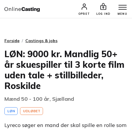
CASTINGS & JOBS
SØG PROFIL
OPRET
LOG IND
MENU
Forside
Castings & jobs
LØN: 9000 kr. Mandlig 50+
år skuespiller til 3 korte film
uden tale + stillbilleder,
Roskilde
Mænd 50 - 100 år, Sjælland
LØN
UDLØBET
Lyreco søger en mand der skal spille en rolle som