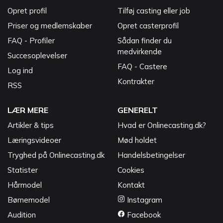
Opret profil
Tilføj casting eller job
Priser og medlemskaber
Opret casterprofil
FAQ - Profiler
Sådan finder du
medvirkende
Succesoplevelser
FAQ - Castere
Log ind
Kontrakter
RSS
LÆR MERE
GENERELT
Artikler & tips
Hvad er Onlinecasting.dk?
Læringsvideoer
Mød holdet
Tryghed på Onlinecasting.dk
Handelsbetingelser
Statister
Cookies
Hårmodel
Kontakt
Børnemodel
Instagram
Audition
Facebook