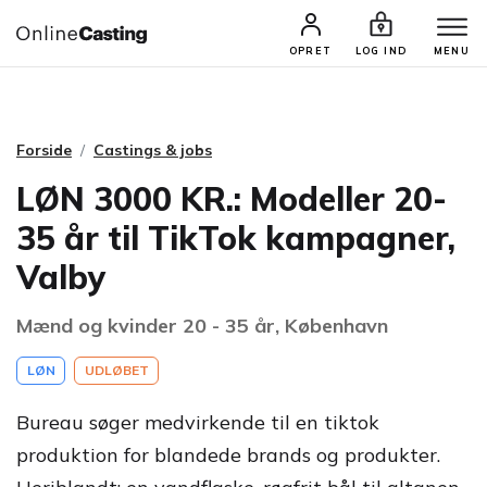
CASTINGS & JOBS
SØG PROFIL
OPRET
LOG IND
MENU
Forside
Castings & jobs
LØN 3000 KR.: Modeller 20-
35 år til TikTok kampagner,
Valby
Mænd og kvinder 20 - 35 år, København
LØN
UDLØBET
Bureau søger medvirkende til en tiktok
produktion for blandede brands og produkter.