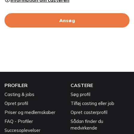
Information om casteren
Ansøg
PROFILER
CASTERE
Casting & jobs
Søg profil
Opret profil
Tilføj casting eller job
Priser og medlemskaber
Opret casterprofil
FAQ - Profiler
Sådan finder du
medvirkende
Succesoplevelser