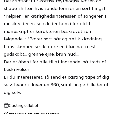
Deskription: Et Skottisk mytologisk væsen og
shape-shifter, hvis sande form er en sort hingst.
"Kelpien" er kærlighedsinteressen af sangeren i
musik videoen, som leder ham i forfald. I
manuskript er karakteren beskrevet som
følgende…: "Bærer sort hår og antik klædning…
hans skønhed ses klarere end før, nærmest
gudskabt… grønne øjne, brun hud…"
Der er åbent for alle til at indsende, på trods af
beskrivelsen.
Er du interesseret, så send et casting tape af dig
selv, hvor du laver en 360, samt nogle billeder af
dig selv.
Casting udløbet