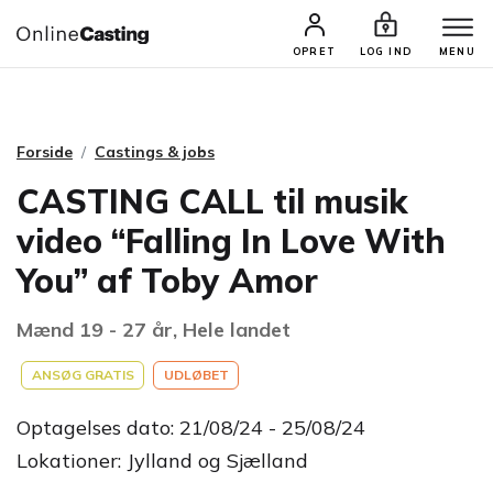
CASTINGS & JOBS
SØG PROFIL
OPRET
LOG IND
MENU
Forside
Castings & jobs
CASTING CALL til musik
video “Falling In Love With
You” af Toby Amor
Mænd 19 - 27 år, Hele landet
ANSØG GRATIS
UDLØBET
Optagelses dato: 21/08/24 - 25/08/24
Lokationer: Jylland og Sjælland