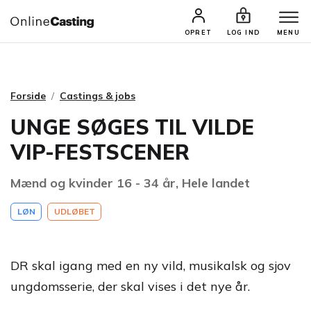
CASTINGS & JOBS
SØG PROFIL
OPRET
LOG IND
MENU
Forside
Castings & jobs
UNGE SØGES TIL VILDE
VIP-FESTSCENER
Mænd og kvinder 16 - 34 år, Hele landet
LØN
UDLØBET
DR skal igang med en ny vild, musikalsk og sjov
ungdomsserie, der skal vises i det nye år.