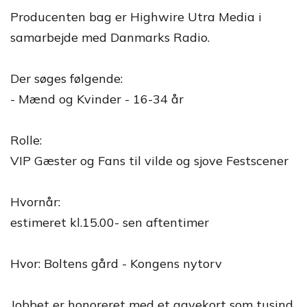
Producenten bag er Highwire Utra Media i
samarbejde med Danmarks Radio.
Der søges følgende:
- Mænd og Kvinder - 16-34 år
Rolle:
VIP Gæster og Fans til vilde og sjove Festscener
Hvornår:
estimeret kl.15.00- sen aftentimer
Hvor: Boltens gård - Kongens nytorv
Jobbet er honoreret med et gavekort som tusind