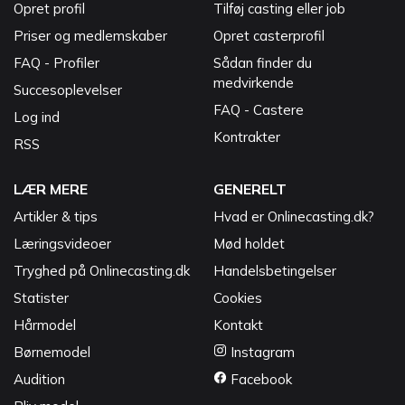
Opret profil
Tilføj casting eller job
Priser og medlemskaber
Opret casterprofil
FAQ - Profiler
Sådan finder du
medvirkende
Succesoplevelser
FAQ - Castere
Log ind
Kontrakter
RSS
LÆR MERE
GENERELT
Artikler & tips
Hvad er Onlinecasting.dk?
Læringsvideoer
Mød holdet
Tryghed på Onlinecasting.dk
Handelsbetingelser
Statister
Cookies
Hårmodel
Kontakt
Børnemodel
Instagram
Audition
Facebook