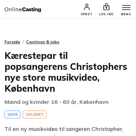
CASTINGS & JOBS
SØG PROFIL
OPRET
LOG IND
MENU
Forside
Castings & jobs
Kærestepar til
popsangerens Christophers
nye store musikvideo,
København
Mænd og kvinder 16 - 60 år, København
GAVE
UDLØBET
Til en ny musikvideo til sangeren Christopher,