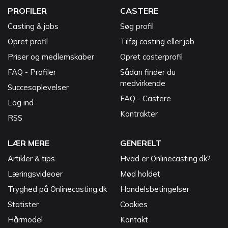
PROFILER
CASTERE
Casting & jobs
Søg profil
Opret profil
Tilføj casting eller job
Priser og medlemskaber
Opret casterprofil
FAQ - Profiler
Sådan finder du
medvirkende
Succesoplevelser
FAQ - Castere
Log ind
Kontrakter
RSS
LÆR MERE
GENERELT
Artikler & tips
Hvad er Onlinecasting.dk?
Læringsvideoer
Mød holdet
Tryghed på Onlinecasting.dk
Handelsbetingelser
Statister
Cookies
Hårmodel
Kontakt