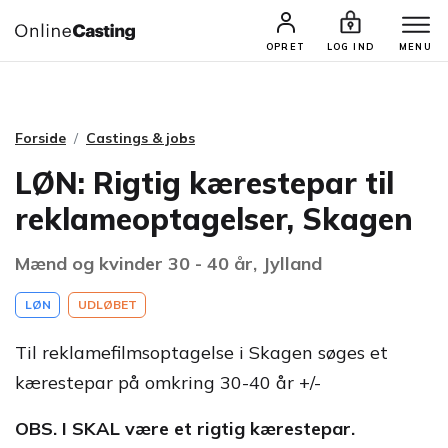
CASTINGS & JOBS
SØG PROFIL
OPRET
LOG IND
MENU
Forside
Castings & jobs
LØN: Rigtig kærestepar til
reklameoptagelser, Skagen
Mænd og kvinder 30 - 40 år, Jylland
LØN
UDLØBET
Til reklamefilmsoptagelse i Skagen søges et
kærestepar på omkring 30-40 år +/-
OBS. I SKAL være et rigtig kærestepar.