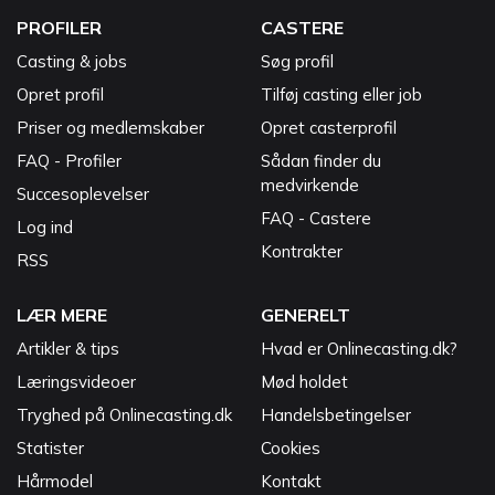
PROFILER
CASTERE
Casting & jobs
Søg profil
Opret profil
Tilføj casting eller job
Priser og medlemskaber
Opret casterprofil
FAQ - Profiler
Sådan finder du
medvirkende
Succesoplevelser
FAQ - Castere
Log ind
Kontrakter
RSS
LÆR MERE
GENERELT
Artikler & tips
Hvad er Onlinecasting.dk?
Læringsvideoer
Mød holdet
Tryghed på Onlinecasting.dk
Handelsbetingelser
Statister
Cookies
Hårmodel
Kontakt