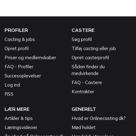
PROFILER
CASTERE
Casting & jobs
Søg profil
Opret profil
Tilføj casting eller job
Priser og medlemskaber
Opret casterprofil
FAQ - Profiler
Sådan finder du
medvirkende
Succesoplevelser
FAQ - Castere
Log ind
Kontrakter
RSS
LÆR MERE
GENERELT
Artikler & tips
Hvad er Onlinecasting.dk?
Læringsvideoer
Mød holdet