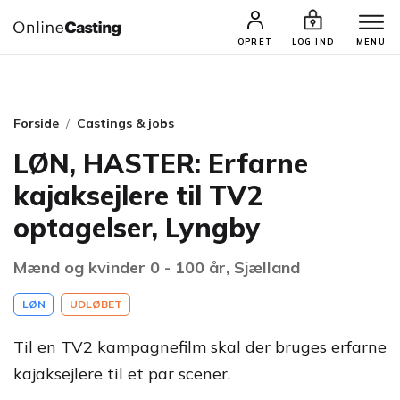
CASTINGS & JOBS
SØG PROFIL
OPRET
LOG IND
MENU
Forside
Castings & jobs
LØN, HASTER: Erfarne
kajaksejlere til TV2
optagelser, Lyngby
Mænd og kvinder 0 - 100 år, Sjælland
LØN
UDLØBET
Til en TV2 kampagnefilm skal der bruges erfarne
kajaksejlere til et par scener.