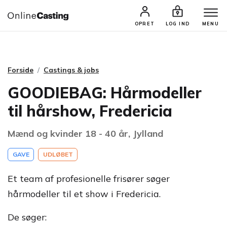
CASTINGS & JOBS
SØG PROFIL
OPRET
LOG IND
MENU
Forside
Castings & jobs
GOODIEBAG: Hårmodeller
til hårshow, Fredericia
Mænd og kvinder 18 - 40 år, Jylland
GAVE
UDLØBET
Et team af profesionelle frisører søger
hårmodeller til et show i Fredericia.
De søger: