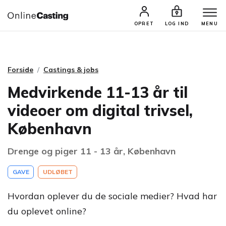
CASTINGS & JOBS
SØG PROFIL
OPRET
LOG IND
MENU
Forside
Castings & jobs
Medvirkende 11-13 år til
videoer om digital trivsel,
København
Drenge og piger 11 - 13 år, København
GAVE
UDLØBET
Hvordan oplever du de sociale medier? Hvad har
du oplevet online?