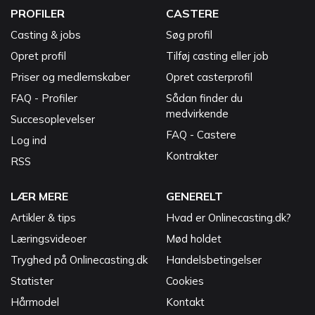
PROFILER
CASTERE
Casting & jobs
Søg profil
Opret profil
Tilføj casting eller job
Priser og medlemskaber
Opret casterprofil
FAQ - Profiler
Sådan finder du
medvirkende
Succesoplevelser
FAQ - Castere
Log ind
Kontrakter
RSS
LÆR MERE
GENERELT
Artikler & tips
Hvad er Onlinecasting.dk?
Læringsvideoer
Mød holdet
Tryghed på Onlinecasting.dk
Handelsbetingelser
Statister
Cookies
Hårmodel
Kontakt