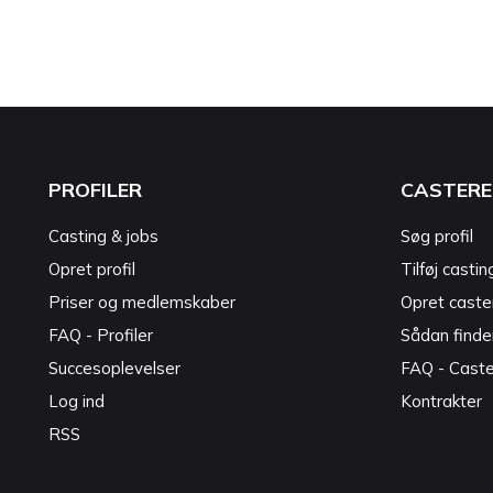
PROFILER
CASTERE
Casting & jobs
Søg profil
Opret profil
Tilføj castin
Priser og medlemskaber
Opret caster
FAQ - Profiler
Sådan finde
Succesoplevelser
FAQ - Cast
Log ind
Kontrakter
RSS