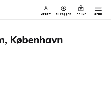
OPRET
TILFØJ JOB
LOG IND
MENU
ilm, København