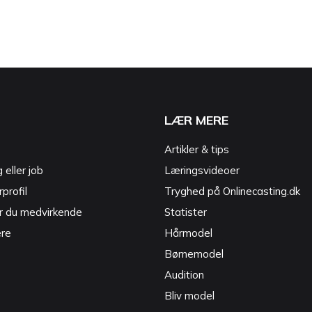
LÆR MERE
Artikler & tips
g eller job
Læringsvideoer
profil
Tryghed på Onlinecasting.dk
r du medvirkende
Statister
ere
Hårmodel
Børnemodel
Audition
Bliv model