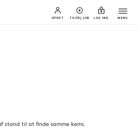
OPRET
TILFØJ JOB
LOG IND
MENU
af stand til at finde samme kemi,