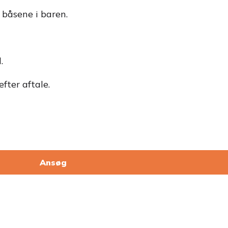
 båsene i baren.
.
fter aftale.
Ansøg