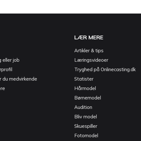
LÆR MERE
Artikler & tips
g eller job
Læringsvideoer
profil
Tryghed på Onlinecasting.dk
r du medvirkende
Statister
ere
Hårmodel
Børnemodel
Audition
Bliv model
Skuespiller
Fotomodel