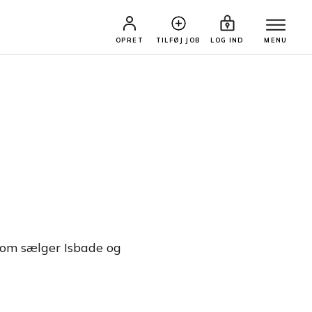
OPRET
TILFØJ JOB
LOG IND
MENU
 som sælger Isbade og