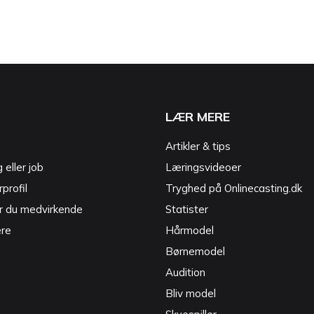
LÆR MERE
Artikler & tips
g eller job
Læringsvideoer
profil
Tryghed på Onlinecasting.dk
r du medvirkende
Statister
ere
Hårmodel
Børnemodel
Audition
Bliv model