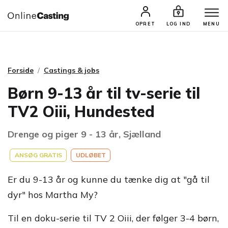
CASTINGS & JOBS
SØG PROFIL
OPRET
LOG IND
MENU
Forside
Castings & jobs
Børn 9-13 år til tv-serie til
TV2 Oiii, Hundested
Drenge og piger 9 - 13 år, Sjælland
ANSØG GRATIS
UDLØBET
Er du 9-13 år og kunne du tænke dig at "gå til
dyr" hos Martha My?
Til en doku-serie til TV 2 Oiii, der følger 3-4 børn,