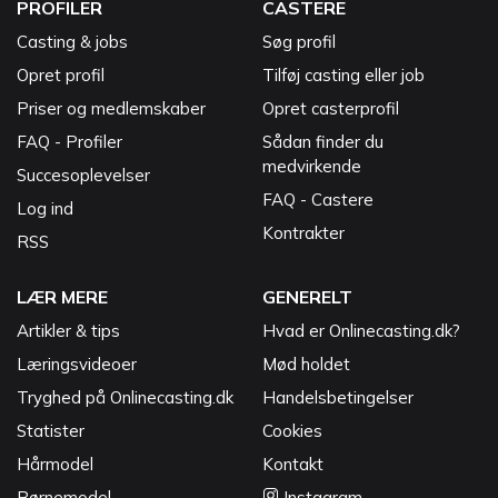
PROFILER
CASTERE
Casting & jobs
Søg profil
Opret profil
Tilføj casting eller job
Priser og medlemskaber
Opret casterprofil
FAQ - Profiler
Sådan finder du
medvirkende
Succesoplevelser
FAQ - Castere
Log ind
Kontrakter
RSS
LÆR MERE
GENERELT
Artikler & tips
Hvad er Onlinecasting.dk?
Læringsvideoer
Mød holdet
Tryghed på Onlinecasting.dk
Handelsbetingelser
Statister
Cookies
Hårmodel
Kontakt
Børnemodel
Instagram