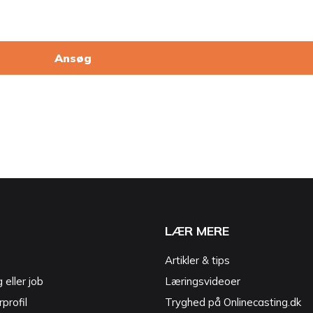
Ansøg
LÆR MERE
Artikler & tips
g eller job
Læringsvideoer
profil
Tryghed på Onlinecasting.dk