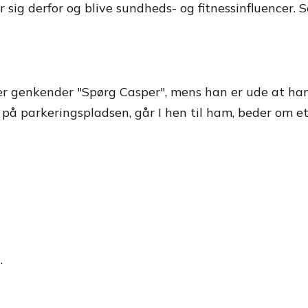
ig derfor og blive sundheds- og fitnessinfluencer. S
der genkender "Spørg Casper", mens han er ude at ha
på parkeringspladsen, går I hen til ham, beder om et b
.