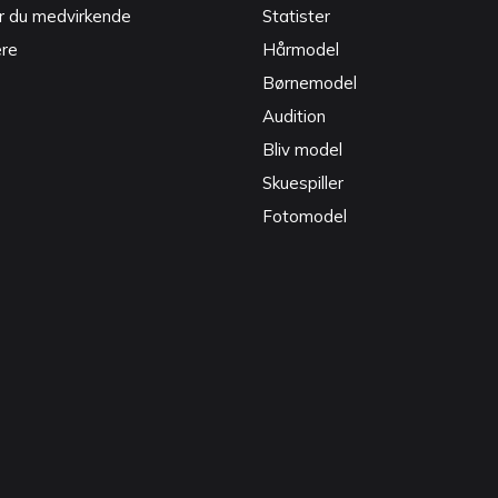
r du medvirkende
Statister
ere
Hårmodel
Børnemodel
Audition
Bliv model
Skuespiller
Fotomodel