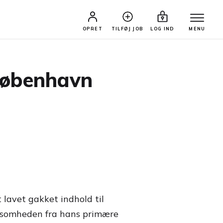
OPRET
TILFØJ JOB
LOG IND
MENU
København
lavet gakket indhold til
rksomheden fra hans primære