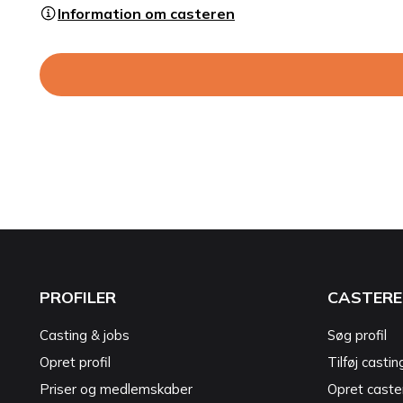
Information om casteren
PROFILER
CASTERE
Casting & jobs
Søg profil
Opret profil
Tilføj castin
Priser og medlemskaber
Opret caster