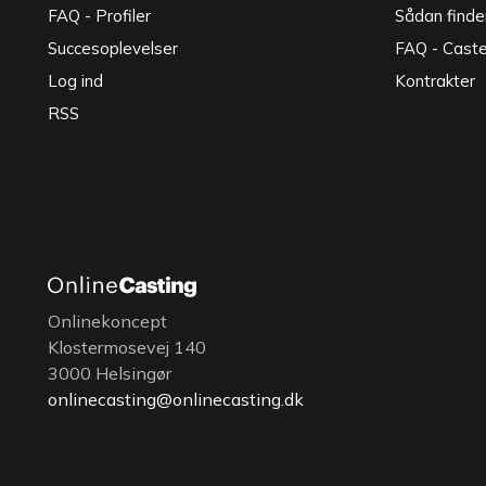
FAQ - Profiler
Sådan finde
Succesoplevelser
FAQ - Cast
Log ind
Kontrakter
RSS
Onlinekoncept
Klostermosevej 140
3000 Helsingør
onlinecasting@onlinecasting.dk