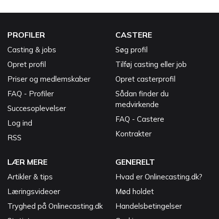
PROFILER
CASTERE
Casting & jobs
Søg profil
Opret profil
Tilføj casting eller job
Priser og medlemskaber
Opret casterprofil
FAQ - Profiler
Sådan finder du
medvirkende
Succesoplevelser
FAQ - Castere
Log ind
Kontrakter
RSS
LÆR MERE
GENERELT
Artikler & tips
Hvad er Onlinecasting.dk?
Læringsvideoer
Mød holdet
Tryghed på Onlinecasting.dk
Handelsbetingelser