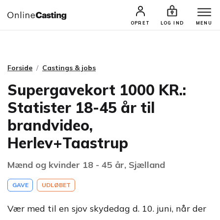
CASTINGS & JOBS
SØG PROFIL
OPRET
LOG IND
MENU
Forside
Castings & jobs
Supergavekort 1000 KR.:
Statister 18-45 år til
brandvideo,
Herlev+Taastrup
Mænd og kvinder 18 - 45 år, Sjælland
GAVE
UDLØBET
Vær med til en sjov skydedag d. 10. juni, når der