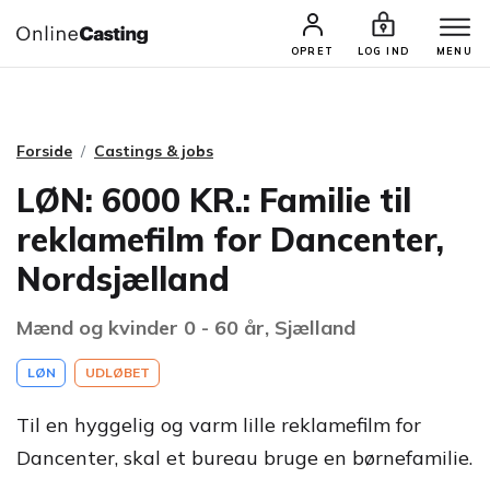
CASTINGS & JOBS
SØG PROFIL
OPRET
LOG IND
MENU
Forside
Castings & jobs
LØN: 6000 KR.: Familie til
reklamefilm for Dancenter,
Nordsjælland
Mænd og kvinder 0 - 60 år, Sjælland
LØN
UDLØBET
Til en hyggelig og varm lille reklamefilm for
Dancenter, skal et bureau bruge en børnefamilie.