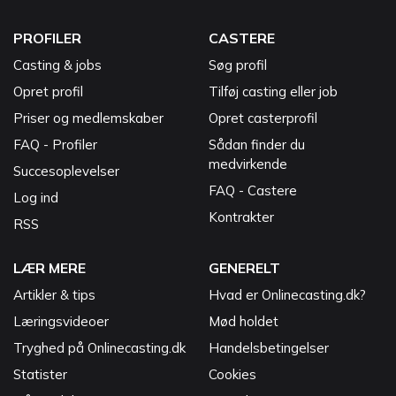
PROFILER
CASTERE
Casting & jobs
Søg profil
Opret profil
Tilføj casting eller job
Priser og medlemskaber
Opret casterprofil
FAQ - Profiler
Sådan finder du
medvirkende
Succesoplevelser
FAQ - Castere
Log ind
Kontrakter
RSS
LÆR MERE
GENERELT
Artikler & tips
Hvad er Onlinecasting.dk?
Læringsvideoer
Mød holdet
Tryghed på Onlinecasting.dk
Handelsbetingelser
Statister
Cookies