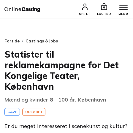
CASTINGS & JOBS
SØG PROFIL
OPRET
LOG IND
MENU
Forside
Castings & jobs
Statister til
reklamekampagne for Det
Kongelige Teater,
København
Mænd og kvinder 8 - 100 år, København
GAVE
UDLØBET
Er du meget interesseret i scenekunst og kultur?