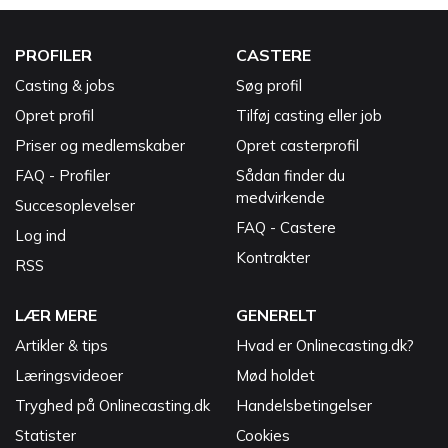
PROFILER
CASTERE
Casting & jobs
Søg profil
Opret profil
Tilføj casting eller job
Priser og medlemskaber
Opret casterprofil
FAQ - Profiler
Sådan finder du
medvirkende
Succesoplevelser
FAQ - Castere
Log ind
Kontrakter
RSS
LÆR MERE
GENERELT
Artikler & tips
Hvad er Onlinecasting.dk?
Læringsvideoer
Mød holdet
Tryghed på Onlinecasting.dk
Handelsbetingelser
Statister
Cookies