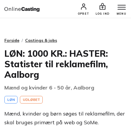
CASTINGS & JOBS
SØG PROFIL
OPRET
LOG IND
MENU
Forside
Castings & jobs
LØN: 1000 KR.: HASTER:
Statister til reklamefilm,
Aalborg
Mænd og kvinder 6 - 50 år, Aalborg
LØN
UDLØBET
Mænd, kvinder og børn søges til reklamefilm, der
skal bruges primært på web og SoMe.