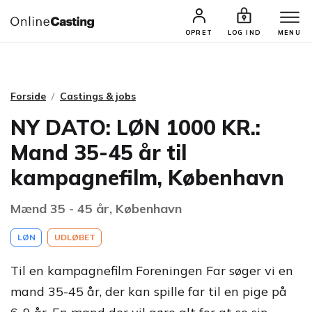
CASTINGS & JOBS
SØG PROFIL
OPRET
LOG IND
MENU
Forside
Castings & jobs
NY DATO: LØN 1000 KR.:
Mand 35-45 år til
kampagnefilm, København
Mænd 35 - 45 år, København
LØN
UDLØBET
Til en kampagnefilm Foreningen Far søger vi en
mand 35-45 år, der kan spille far til en pige på