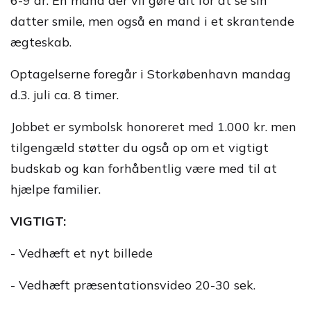
6-9 år. En mand der vil gøre alt for at se sin
datter smile, men også en mand i et skrantende
ægteskab.
Optagelserne foregår i Storkøbenhavn mandag
d.3. juli ca. 8 timer.
Jobbet er symbolsk honoreret med 1.000 kr. men
tilgengæld støtter du også op om et vigtigt
budskab og kan forhåbentlig være med til at
hjælpe familier.
VIGTIGT:
- Vedhæft et nyt billede
- Vedhæft præsentationsvideo 20-30 sek.