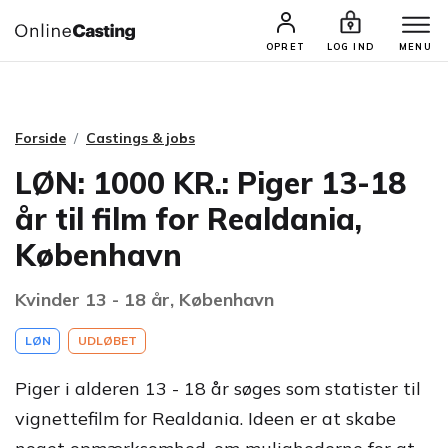
CASTINGS & JOBS
SØG PROFIL
OPRET
LOG IND
MENU
Forside
Castings & jobs
LØN: 1000 KR.: Piger 13-18
år til film for Realdania,
København
Kvinder 13 - 18 år, København
LØN
UDLØBET
Piger i alderen 13 - 18 år søges som statister til
vignettefilm for Realdania. Ideen er at skabe