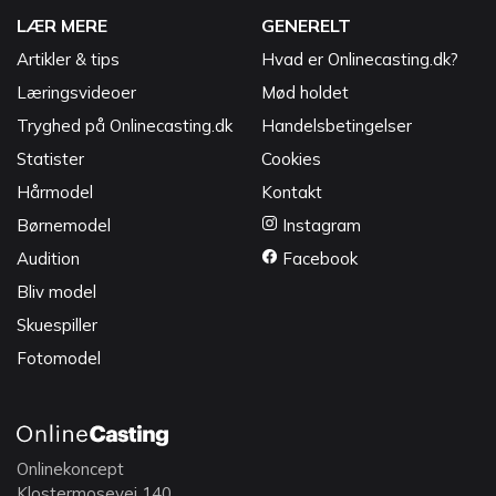
LÆR MERE
GENERELT
Artikler & tips
Hvad er Onlinecasting.dk?
Læringsvideoer
Mød holdet
Tryghed på Onlinecasting.dk
Handelsbetingelser
Statister
Cookies
Hårmodel
Kontakt
Børnemodel
Instagram
Audition
Facebook
Bliv model
Skuespiller
Fotomodel
Onlinekoncept
Klostermosevej 140