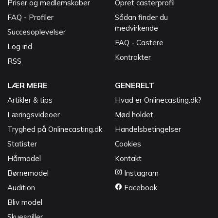
Priser og medlemskaber
Opret casterprofil
FAQ - Profiler
Sådan finder du
medvirkende
Succesoplevelser
FAQ - Castere
Log ind
Kontrakter
RSS
LÆR MERE
GENERELT
Artikler & tips
Hvad er Onlinecasting.dk?
Læringsvideoer
Mød holdet
Tryghed på Onlinecasting.dk
Handelsbetingelser
Statister
Cookies
Hårmodel
Kontakt
Børnemodel
Instagram
Audition
Facebook
Bliv model
Skuespiller