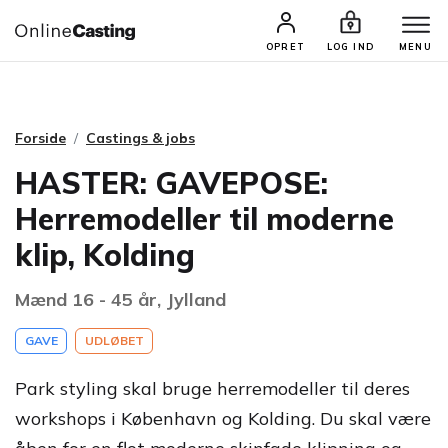
CASTINGS & JOBS
SØG PROFIL
OPRET
LOG IND
MENU
Forside
Castings & jobs
HASTER: GAVEPOSE:
Herremodeller til moderne
klip, Kolding
Mænd 16 - 45 år, Jylland
GAVE
UDLØBET
Park styling skal bruge herremodeller til deres
workshops i København og Kolding. Du skal være