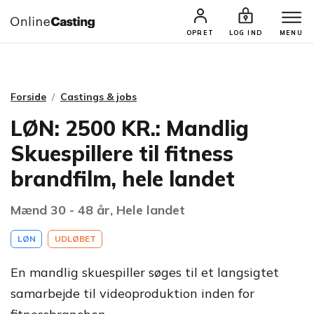
CASTINGS & JOBS
SØG PROFIL
OPRET
LOG IND
MENU
Forside
Castings & jobs
LØN: 2500 KR.: Mandlig
Skuespillere til fitness
brandfilm, hele landet
Mænd 30 - 48 år, Hele landet
LØN
UDLØBET
En mandlig skuespiller søges til et langsigtet
samarbejde til videoproduktion inden for