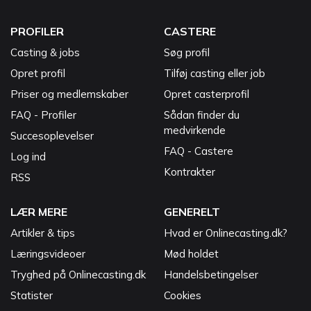
PROFILER
CASTERE
Casting & jobs
Søg profil
Opret profil
Tilføj casting eller job
Priser og medlemskaber
Opret casterprofil
FAQ - Profiler
Sådan finder du
medvirkende
Succesoplevelser
FAQ - Castere
Log ind
Kontrakter
RSS
LÆR MERE
GENERELT
Artikler & tips
Hvad er Onlinecasting.dk?
Læringsvideoer
Mød holdet
Tryghed på Onlinecasting.dk
Handelsbetingelser
Statister
Cookies