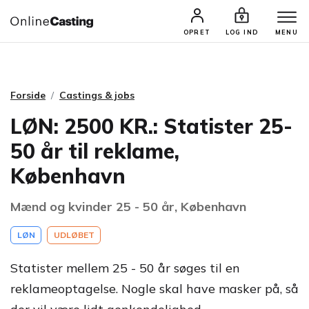
CASTINGS & JOBS
SØG PROFIL
OPRET
LOG IND
MENU
Forside
Castings & jobs
LØN: 2500 KR.: Statister 25-
50 år til reklame,
København
Mænd og kvinder 25 - 50 år, København
LØN
UDLØBET
Statister mellem 25 - 50 år søges til en
reklameoptagelse. Nogle skal have masker på, så