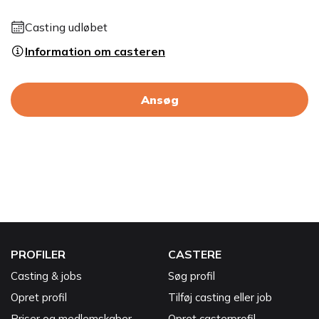
Casting udløbet
Information om casteren
Ansøg
PROFILER
CASTERE
Casting & jobs
Søg profil
Opret profil
Tilføj casting eller job
Priser og medlemskaber
Opret casterprofil