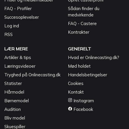
FAQ - Profiler
Sådan finder du
medvirkende
Succesoplevelser
FAQ - Castere
Log ind
Kontrakter
RSS
LÆR MERE
GENERELT
Artikler & tips
Hvad er Onlinecasting.dk?
Læringsvideoer
Mød holdet
Tryghed på Onlinecasting.dk
Handelsbetingelser
Statister
Cookies
Hårmodel
Kontakt
Børnemodel
Instagram
Audition
Facebook
Bliv model
Skuespiller