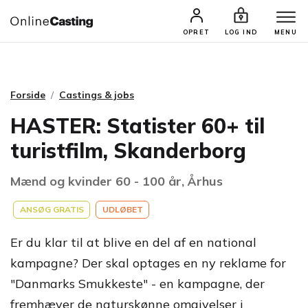
CASTINGS & JOBS
SØG PROFIL
OPRET
LOG IND
MENU
Forside
Castings & jobs
HASTER: Statister 60+ til
turistfilm, Skanderborg
Mænd og kvinder 60 - 100 år, Århus
ANSØG GRATIS
UDLØBET
Er du klar til at blive en del af en national
kampagne? Der skal optages en ny reklame for
"Danmarks Smukkeste" - en kampagne, der
fremhæver de naturskønne omgivelser i