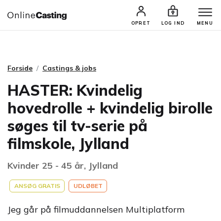
CASTINGS & JOBS
SØG PROFIL
OPRET
LOG IND
MENU
Forside
Castings & jobs
HASTER: Kvindelig
hovedrolle + kvindelig birolle
søges til tv-serie på
filmskole, Jylland
Kvinder 25 - 45 år, Jylland
ANSØG GRATIS
UDLØBET
Jeg går på filmuddannelsen Multiplatform