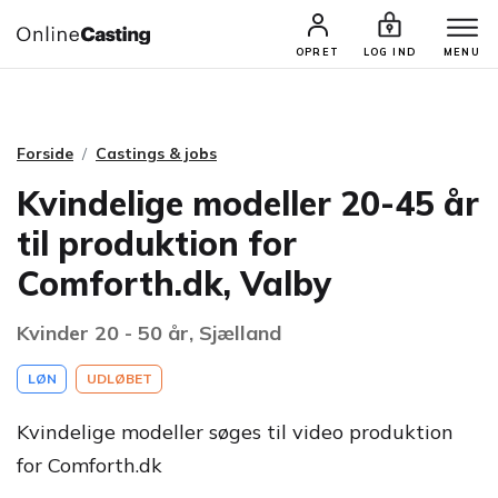
CASTINGS & JOBS
SØG PROFIL
OPRET
LOG IND
MENU
Forside
Castings & jobs
Kvindelige modeller 20-45 år
til produktion for
Comforth.dk, Valby
Kvinder 20 - 50 år, Sjælland
LØN
UDLØBET
Kvindelige modeller søges til video produktion
for Comforth.dk