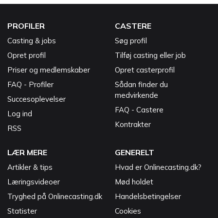
PROFILER
CASTERE
Casting & jobs
Søg profil
Opret profil
Tilføj casting eller job
Priser og medlemskaber
Opret casterprofil
FAQ - Profiler
Sådan finder du
medvirkende
Succesoplevelser
FAQ - Castere
Log ind
Kontrakter
RSS
LÆR MERE
GENERELT
Artikler & tips
Hvad er Onlinecasting.dk?
Læringsvideoer
Mød holdet
Tryghed på Onlinecasting.dk
Handelsbetingelser
Statister
Cookies