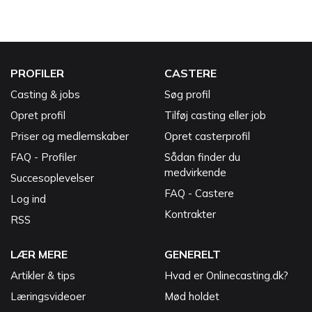
PROFILER
CASTERE
Casting & jobs
Søg profil
Opret profil
Tilføj casting eller job
Priser og medlemskaber
Opret casterprofil
FAQ - Profiler
Sådan finder du
medvirkende
Succesoplevelser
FAQ - Castere
Log ind
Kontrakter
RSS
LÆR MERE
GENERELT
Artikler & tips
Hvad er Onlinecasting.dk?
Læringsvideoer
Mød holdet