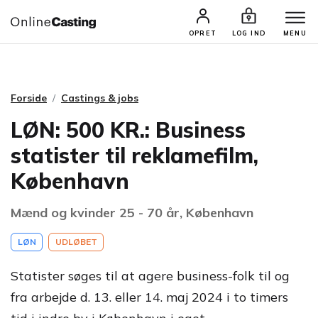
CASTINGS & JOBS
SØG PROFIL
OPRET
LOG IND
MENU
Forside
Castings & jobs
LØN: 500 KR.: Business
statister til reklamefilm,
København
Mænd og kvinder 25 - 70 år, København
LØN
UDLØBET
Statister søges til at agere business-folk til og
fra arbejde d. 13. eller 14. maj 2024 i to timers