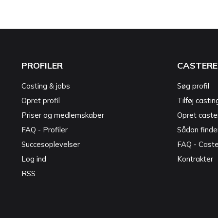
PROFILER
CASTERE
Casting & jobs
Søg profil
Opret profil
Tilføj castin
Priser og medlemskaber
Opret caster
FAQ - Profiler
Sådan finde
Succesoplevelser
FAQ - Cast
Log ind
Kontrakter
RSS