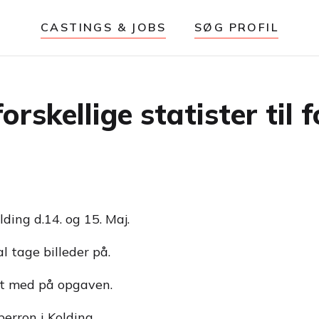
CASTINGS & JOBS
SØG PROFIL
rskellige statister til 
lding d.14. og 15. Maj.
al tage billeder på.
idt med på opgaven.
perron i Kolding