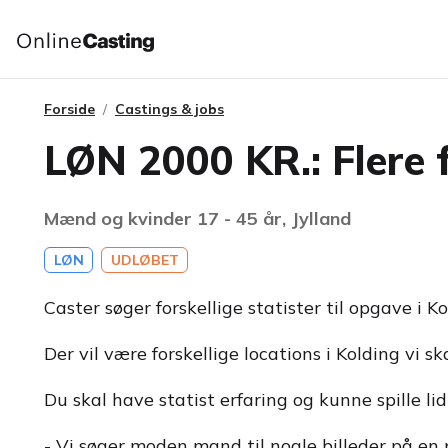
Forside
Castings & jobs
LØN 2000 KR.: Flere fo
Mænd og kvinder 17 - 45 år, Jylland
LØN
UDLØBET
Caster søger forskellige statister til opgave i Ko
Der vil være forskellige locations i Kolding vi sk
Du skal have statist erfaring og kunne spille l
- Vi søger moden mand til nogle billeder på en 