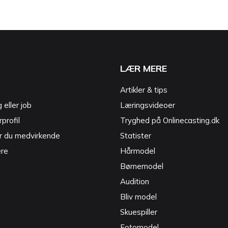
LÆR MERE
Artikler & tips
g eller job
Læringsvideoer
profil
Tryghed på Onlinecasting.dk
r du medvirkende
Statister
ere
Hårmodel
Børnemodel
Audition
Bliv model
Skuespiller
Fotomodel