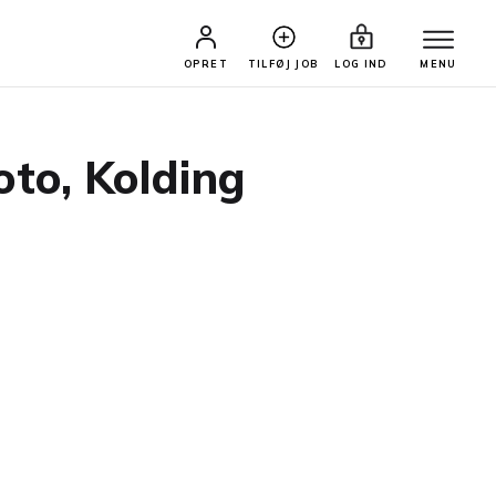
OPRET
TILFØJ JOB
LOG IND
MENU
foto, Kolding