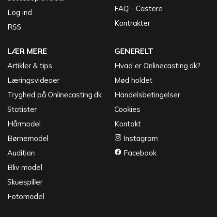
FAQ - Castere
Log ind
Kontrakter
RSS
LÆR MERE
GENERELT
Artikler & tips
Hvad er Onlinecasting.dk?
Læringsvideoer
Mød holdet
Tryghed på Onlinecasting.dk
Handelsbetingelser
Statister
Cookies
Hårmodel
Kontakt
Børnemodel
Instagram
Audition
Facebook
Bliv model
Skuespiller
Fotomodel