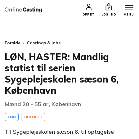
CASTINGS & JOBS
SØG PROFIL
OPRET
LOG IND
MENU
Forside
Castings & jobs
LØN, HASTER: Mandlig
statist til serien
Sygeplejeskolen sæson 6,
København
Mænd 20 - 55 år, København
LØN
UDLØBET
Til Sygeplejeskolen sæson 6, til optagelse