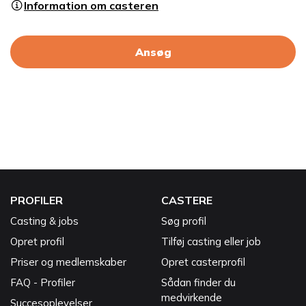
Information om casteren
Ansøg
PROFILER
CASTERE
Casting & jobs
Søg profil
Opret profil
Tilføj casting eller job
Priser og medlemskaber
Opret casterprofil
FAQ - Profiler
Sådan finder du
medvirkende
Succesoplevelser