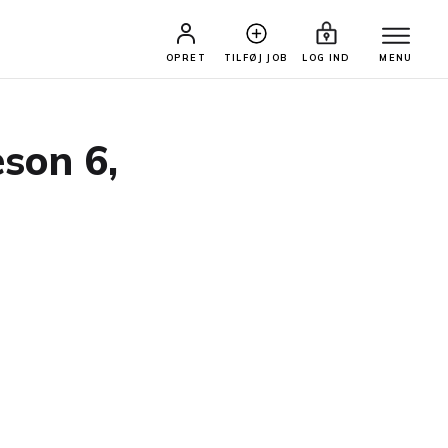
OPRET
TILFØJ JOB
LOG IND
MENU
æson 6,