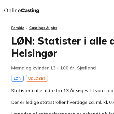
Forside
Castings & jobs
LØN: Statister i alle
Helsingør
Mænd og kvinder 13 - 100 år, Sjælland
LØN
UDLØBET
Statister i alle aldre fra 13 år søges til vores 
Der er ledige statistroller hverdage ca. ml. kl. 0
Længden af optagelsesdagen er bekendt på for