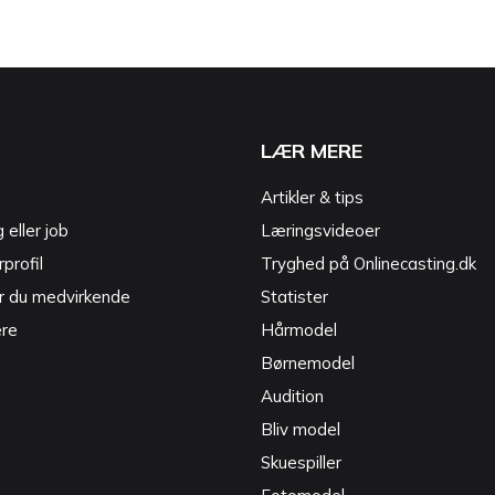
LÆR MERE
Artikler & tips
g eller job
Læringsvideoer
profil
Tryghed på Onlinecasting.dk
r du medvirkende
Statister
ere
Hårmodel
Børnemodel
Audition
Bliv model
Skuespiller