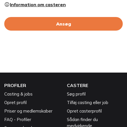
Information om casteren
Ansøg
PROFILER
CASTERE
Casting & jobs
Søg profil
Opret profil
Tilføj casting eller job
Priser og medlemskaber
Opret casterprofil
FAQ - Profiler
Sådan finder du
medvirkende