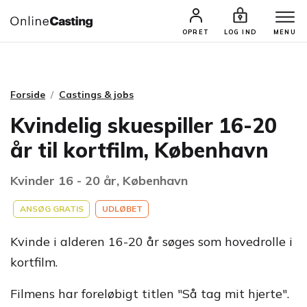
CASTINGS & JOBS
SØG PROFIL
OPRET
LOG IND
MENU
Forside
Castings & jobs
Kvindelig skuespiller 16-20
år til kortfilm, København
Kvinder 16 - 20 år, København
ANSØG GRATIS
UDLØBET
Kvinde i alderen 16-20 år søges som hovedrolle i
kortfilm.
Filmens har foreløbigt titlen "Så tag mit hjerte".