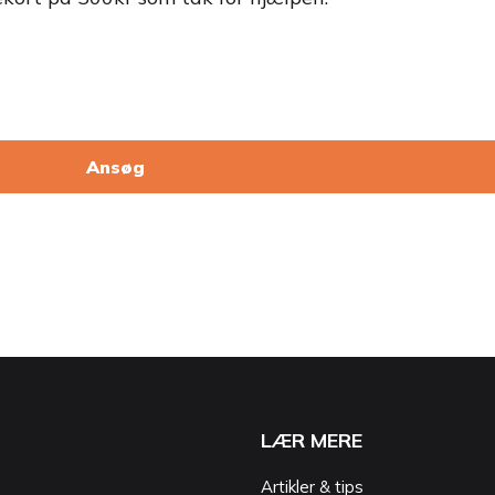
Ansøg
LÆR MERE
Artikler & tips