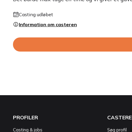
Casting udløbet
Information om casteren
PROFILER
CASTERE
Casting & jobs
Søg profil