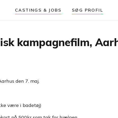
CASTINGS & JOBS
SØG PROFIL
stisk kampagnefilm, Aar
Aarhus den 7. maj.
ikke være i badetøj)
kort på 500kr som tak for hjælpen.