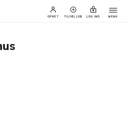
OPRET
TILFØJ JOB
LOG IND
MENU
hus