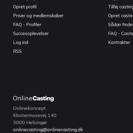
Opret profil
Tilføj castin
Priser og medlemskaber
Opret caster
FAQ - Profiler
Sådan finde
Succesoplevelser
FAQ - Cast
Log ind
Kontrakter
RSS
Onlinekoncept
Klostermosevej 140
3000 Helsingør
onlinecasting@onlinecasting.dk