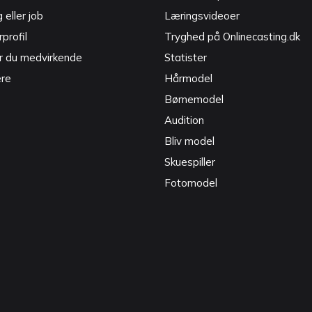
g eller job
Læringsvideoer
profil
Tryghed på Onlinecasting.dk
r du medvirkende
Statister
ere
Hårmodel
Børnemodel
Audition
Bliv model
Skuespiller
Fotomodel