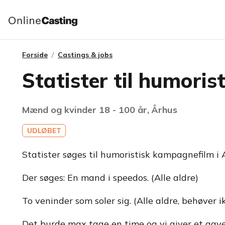
Forside
Castings & jobs
Statister til humori
Mænd og kvinder 18 - 100 år, Århus
UDLØBET
Statister søges til humoristisk kampagnefilm i 
Der søges: En mand i speedos. (Alle aldre)
To veninder som soler sig. (Alle aldre, behøver 
Det burde max tage en time og vi giver et gave