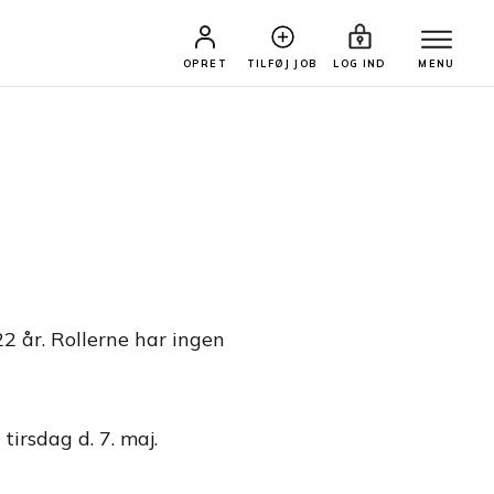
OPRET
TILFØJ JOB
LOG IND
MENU
2 år. Rollerne har ingen
irsdag d. 7. maj.