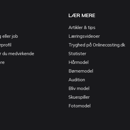
LÆR MERE
Artikler & tips
g eller job
Læringsvideoer
profil
Tryghed på Onlinecasting.dk
r du medvirkende
Statister
ere
Hårmodel
Børnemodel
Audition
Bliv model
Skuespiller
Fotomodel