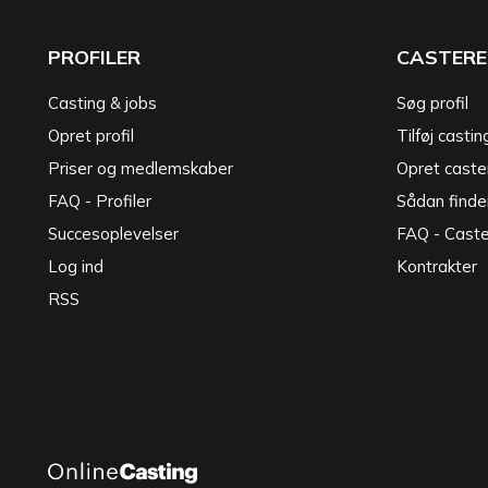
PROFILER
CASTERE
Casting & jobs
Søg profil
Opret profil
Tilføj castin
Priser og medlemskaber
Opret caster
FAQ - Profiler
Sådan finde
Succesoplevelser
FAQ - Cast
Log ind
Kontrakter
RSS