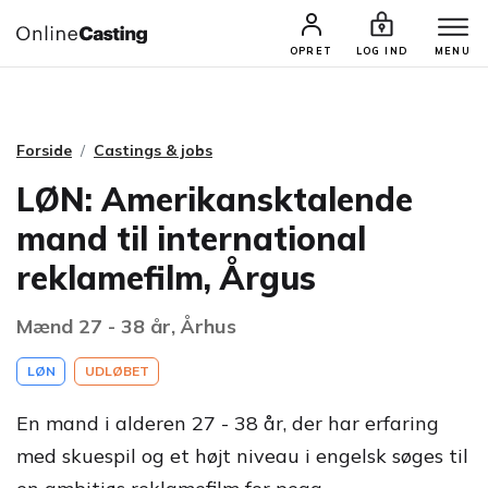
CASTINGS & JOBS
SØG PROFIL
OPRET
LOG IND
MENU
Forside
Castings & jobs
LØN: Amerikansktalende
mand til international
reklamefilm, Årgus
Mænd 27 - 38 år, Århus
LØN
UDLØBET
En mand i alderen 27 - 38 år, der har erfaring
med skuespil og et højt niveau i engelsk søges til