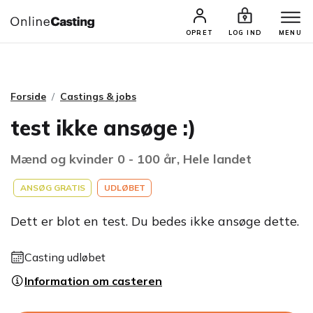
CASTINGS & JOBS
SØG PROFIL
OPRET
LOG IND
MENU
Forside
Castings & jobs
test ikke ansøge :)
Mænd og kvinder 0 - 100 år, Hele landet
ANSØG GRATIS
UDLØBET
Dett er blot en test. Du bedes ikke ansøge dette.
Casting udløbet
Information om casteren