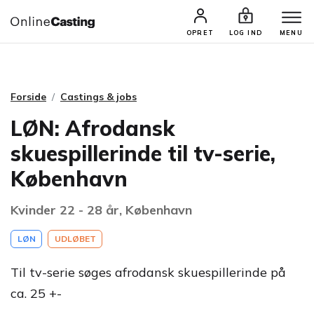
CASTINGS & JOBS
SØG PROFIL
OPRET
LOG IND
MENU
Forside
Castings & jobs
LØN: Afrodansk
skuespillerinde til tv-serie,
København
Kvinder 22 - 28 år, København
LØN
UDLØBET
Til tv-serie søges afrodansk skuespillerinde på
ca. 25 +-