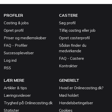
PROFILER
CASTERE
Casting & jobs
Søg profil
Opret profil
Tilføj casting eller job
Priser og medlemskaber
Opret casterprofil
FAQ - Profiler
Sådan finder du
medvirkende
Succesoplevelser
FAQ - Castere
Log ind
Kontrakter
RSS
LÆR MERE
GENERELT
Artikler & tips
Hvad er Onlinecasting.dk?
Læringsvideoer
Mød holdet
Tryghed på Onlinecasting.dk
Handelsbetingelser
Statister
Cookies