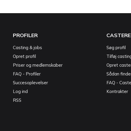
PROFILER
CASTERE
Casting & jobs
Søg profil
Opret profil
Tilføj castin
Priser og medlemskaber
Opret caster
FAQ - Profiler
Sådan finde
Succesoplevelser
FAQ - Cast
Log ind
Kontrakter
RSS