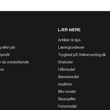
LÆR MERE
Artikler & tips
g eller job
Læringsvideoer
profil
Tryghed på Onlinecasting.dk
r du medvirkende
Statister
ere
Hårmodel
Børnemodel
Audition
Bliv model
Skuespiller
Fotomodel