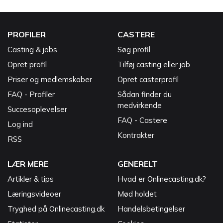
PROFILER
CASTERE
Casting & jobs
Søg profil
Opret profil
Tilføj casting eller job
Priser og medlemskaber
Opret casterprofil
FAQ - Profiler
Sådan finder du
medvirkende
Succesoplevelser
FAQ - Castere
Log ind
Kontrakter
RSS
LÆR MERE
GENERELT
Artikler & tips
Hvad er Onlinecasting.dk?
Læringsvideoer
Mød holdet
Tryghed på Onlinecasting.dk
Handelsbetingelser