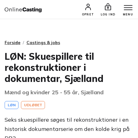
CASTINGS & JOBS
SØG PROFIL
OPRET
LOG IND
MENU
Forside
Castings & jobs
LØN: Skuespillere til
rekonstruktioner i
dokumentar, Sjælland
Mænd og kvinder 25 - 55 år, Sjælland
LØN
UDLØBET
Seks skuespillere søges til rekonstruktioner i en
historisk dokumentarserie om den kolde krig på