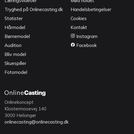
Læringsvideoer
Mød holdet
Tryghed på Onlinecasting.dk
Handelsbetingelser
Statister
Cookies
Hårmodel
Kontakt
Børnemodel
Instagram
Audition
Facebook
Bliv model
Skuespiller
Fotomodel
Onlinekoncept
Klostermosevej 140
3000 Helsingør
onlinecasting@onlinecasting.dk