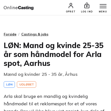
CASTINGS & JOBS
SØG PROFIL
OPRET
LOG IND
MENU
Forside
Castings & jobs
LØN: Mand og kvinde 25-35
år som håndmodel for Arla
spot, Aarhus
Mænd og kvinder 25 - 35 år, Århus
LØN
UDLØBET
Arla skal bruge en mandlig og kvindelig
håndmodel til et reklamespot for et af vores